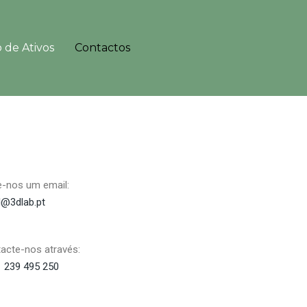
 de Ativos
Contactos
e-nos um email:
l@3dlab.pt
acte-nos através:
 239 495 250