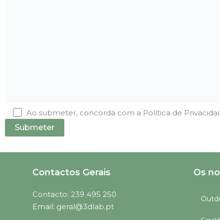
Ao submeter, concorda com a Política de Privacida
P
l
e
Contactos Gerais
Os no
a
s
Contacto: 239 495 250
Outd
e
Email: geral@3dlab.pt
l