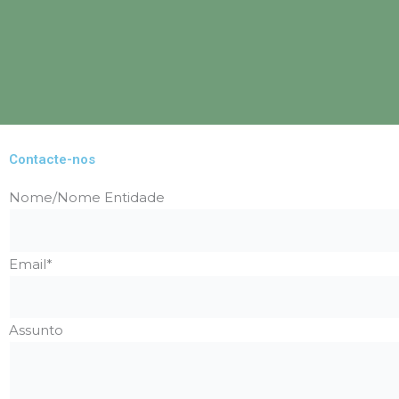
Skip
to
content
Contacte-nos
Nome/Nome Entidade
Email*
Assunto