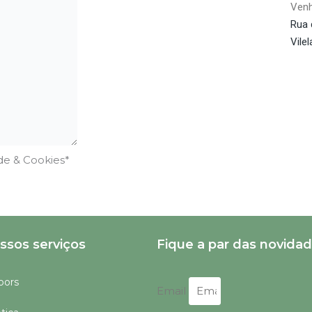
Venh
Rua 
Vile
de & Cookies*
ssos serviços
Fique a par das novida
oors
Email